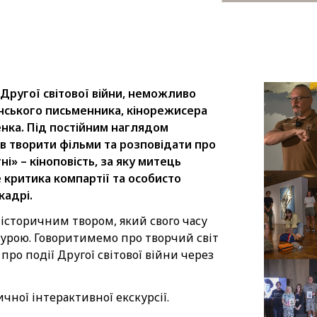
Другої світової війни, неможливо
нського письменника, кінорежисера
нка. Під постійним наглядом
в творити фільми та розповідати про
ні» – кіноповість, за яку митець
 критика компартії та особисто
кадрі.
історичним твором, який свого часу
урою. Говоритимемо про творчий світ
ро події Другої світової війни через
ної інтерактивної екскурсії.