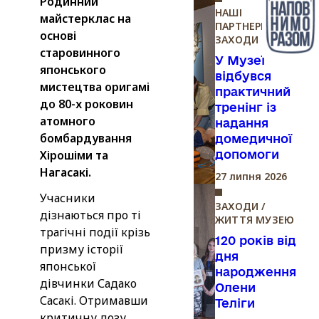
Родинний
НАШІ
майстерклас на
ПАРТНЕРИ /
основі
ЗАХОДИ
старовинного
У Музеї
японського
відбувся
мистецтва оригамі
практичний
до 80-х роковин
тренінг із
атомного
надання
бомбардування
домедичної
Хірошіми та
допомоги
Нагасакі.
27 липня 2026
Учасники
ЗАХОДИ /
дізнаються про ті
ЖИТТЯ МУЗЕЮ
трагічні події крізь
120 років від
призму історії
дня
японської
народження
дівчинки Садако
Олени
Сасакі. Отримавши
Теліги
критичну дозу